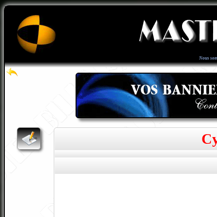
Nous som
Cy