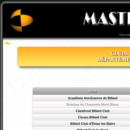
Nous som
CLUBS 
DÉPARTEME
Nom
Académie Annécienne de Billard
Bowling de Chamonix Mont Blanc
Clarafond Billard Club
Cluses Billard Club
Billard Club d’Évian les Bains