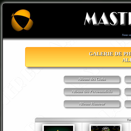
Nous s
GALERIE DE PH
AL
Album des Clubs
Album des Personnalités
Album Humour
To